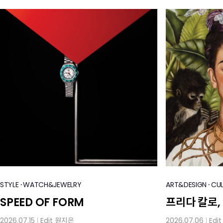
·
·
STYLE
WATCH&JEWELRY
ART&DESIGN
CU
SPEED OF FORM
프리다 칼로,
2026.07.15
Edit
원지은
2026.07.06
Edi
│
│