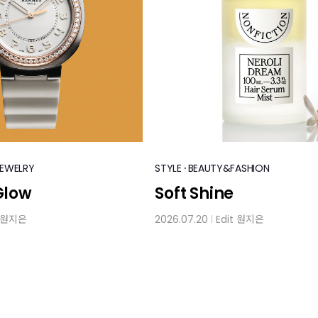
·
EWELRY
STYLE
BEAUTY&FASHION
Glow
Soft Shine
원지은
2026.07.20
Edit
원지은
│