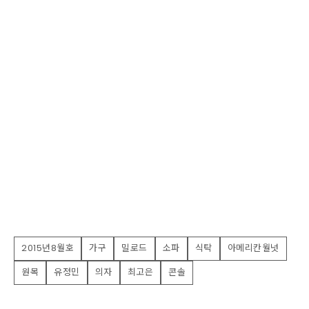
2015년8월호
가구
밀로드
소파
식탁
아메리칸월넛
원목
유정민
의자
최고은
콘솔