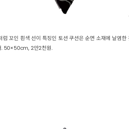
처럼 꼬인 흰색 선이 특징인 토션 쿠션은 순면 소재에 날염한
50×50cm, 2만2천원.