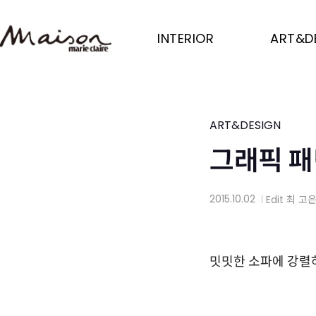
Skip
to
INTERIOR
ART&D
main
content
ART&DESIGN
그래픽 패
2015.10.02
Edit
최 고
│
밋밋한 소파에 강렬