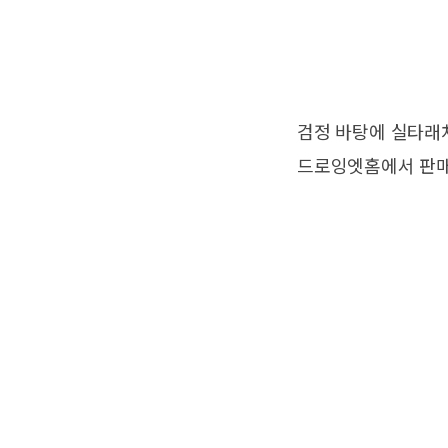
검정 바탕에 실타래
드로잉엣홈에서 판매. 