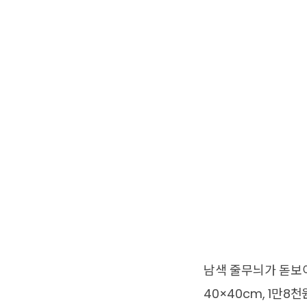
남색 줄무늬가 돋보
40×40cm, 1만8천