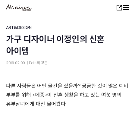
Skip
Share
to
main
content
ART&DESIGN
가구 디자이너 이정인의 신혼
아이템
2016.02.09
Edit
최 고은
│
다른 사람들은 어떤 물건을 샀을까? 궁금한 것이 많은 예비
부부를 위해 <메종>이 신혼 생활을 하고 있는 여섯 명의
유부남녀에게 대신 물어봤다.