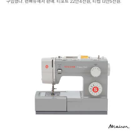
구입했다. 런빠뉴에서 판매. 티포트 22만4천원, 티컵 13만5천원.