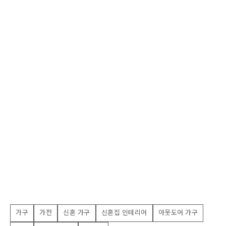
가구
가전
신혼 가구
신혼집 인테리어
아웃도어 가구