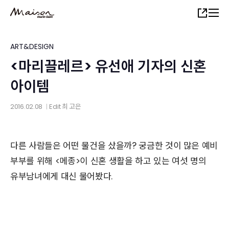
Skip
Share
to
main
content
ART&DESIGN
<마리끌레르> 유선애 기자의 신혼
아이템
2016.02.08
Edit
최 고은
│
다른 사람들은 어떤 물건을 샀을까? 궁금한 것이 많은 예비
부부를 위해 <메종>이 신혼 생활을 하고 있는 여섯 명의
유부남녀에게 대신 물어봤다.