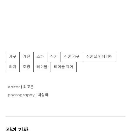
가구
가전
소파
식기
신혼 가구
신혼집 인테리어
의자
조명
테이블
테이블 웨어
editor | 최고은
photography | 박상국
관련 기사