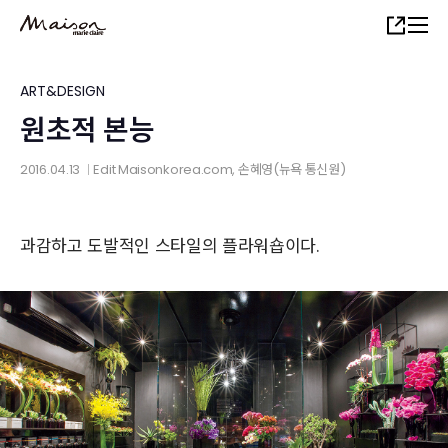
Skip
Share
to
main
content
ART&DESIGN
원초적 본능
2016.04.13
Edit
Maisonkorea.com
, 손혜영(뉴욕 통신원)
│
과감하고 도발적인 스타일의 플라워숍이다.