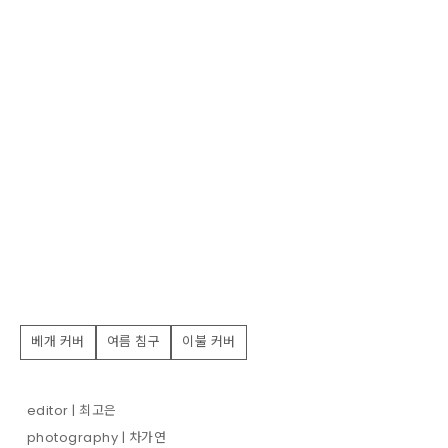
베개 커버
여름 침구
이불 커버
editor | 최고은
photography | 차가연