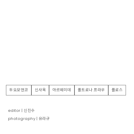
두오모앤코
신사옥
아르떼미데
폴트로나 프라우
플로스
editor | 신진수
photography | 유라규