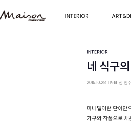
Skip
to
INTERIOR
ART&D
main
content
INTERIOR
네 식구의
2015.10.28
Edit
신 진
│
미니멀이란 단어만으
가구와 작품으로 채운