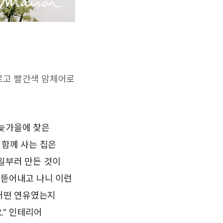
르고 빨간색 암체어로
 늦가을에 찾은
 함께 사는 집은
일부러 만든 것이
 뜯어내고 나니 이런
 어떤 연유였는지
.” 인테리어