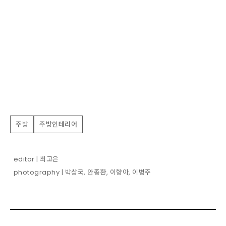
주방
주방인테리어
editor | 최고은
photography | 박상국, 안종환, 이향아, 이병주