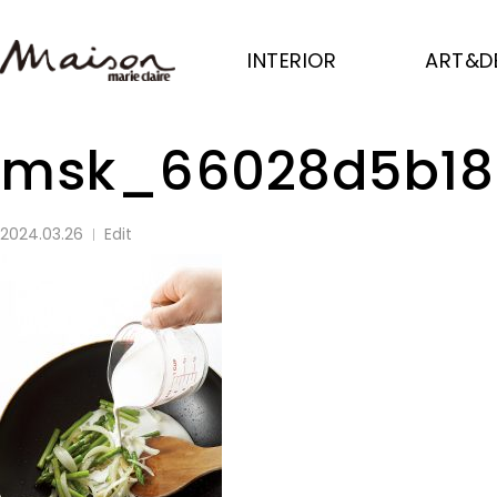
Skip
to
INTERIOR
ART&D
main
content
msk_66028d5b18
2024.03.26
Edit
│