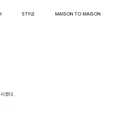
H
STYLE
MAISON TO MAISON
생시켰다.