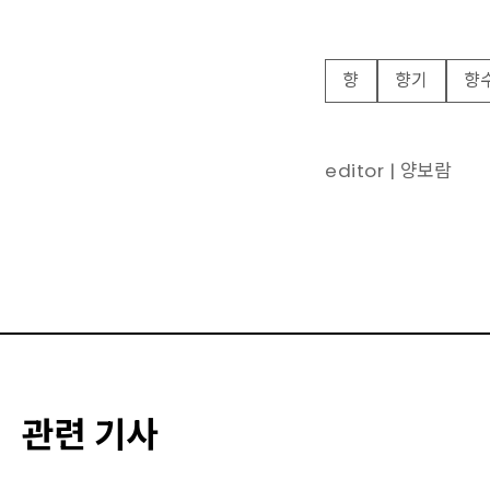
향
향기
향
editor | 양보람
관련 기사