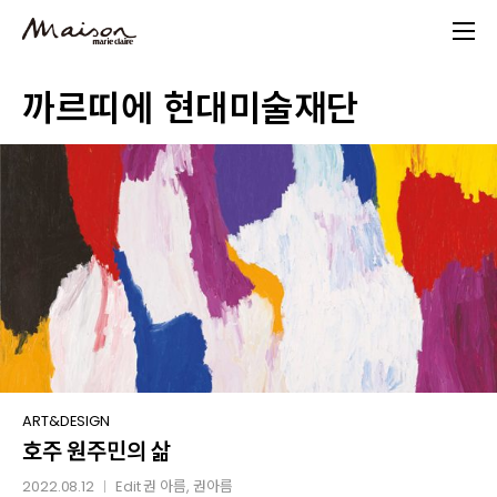
Skip
to
main
까르띠에 현대미술재단
content
호주
ART&DESIGN
호주 원주민의 삶
원주민의
삶
2022.08.12
Edit
권 아름
, 권아름
│