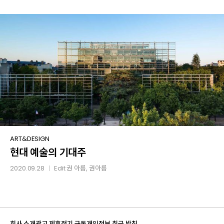
현대
ART&DESIGN
현대 예술의 기대주
예술의
기대주
2020.09.28
Edit
권 아름
, 권아름
│
회사 소개
광고 제휴
정기 구독
개인정보 취급 방침