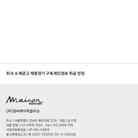
회사 소개
광고 제휴
정기 구독
개인정보 취급 방침
(주)엠씨케이퍼블리싱
주소 | 서울특별시 강남구 봉은사로 226 · 대표 | 손기연
대표 번호 | 02 34​58 7300 · Fax | 02 34​58 7119
사업자등록번호 | 211-86-5​4814
통신판매업신고 | 제 2007-3210121-30-2-10512호