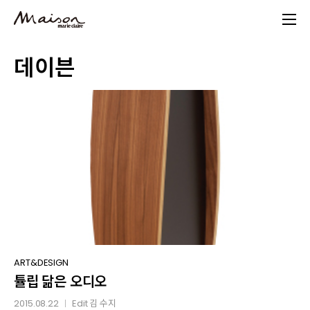
Skip
to
main
데이븐
content
튤립
ART&DESIGN
튤립 닮은 오디오
닮은
오디오
2015.08.22
Edit
김 수지
│