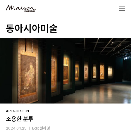
Skip
to
main
동아시아미술
content
조용한
ART&DESIGN
조용한 분투
분투
2024.04.25
Edit
원하영
│