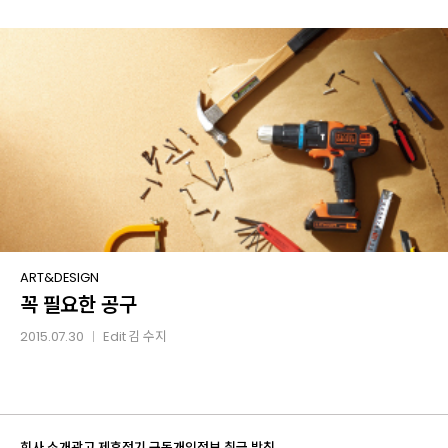
공구
꼭
ART&DESIGN
꼭 필요한 공구
필요한
공구
2015.07.30
Edit
김 수지
│
회사 소개
광고 제휴
정기 구독
개인정보 취급 방침