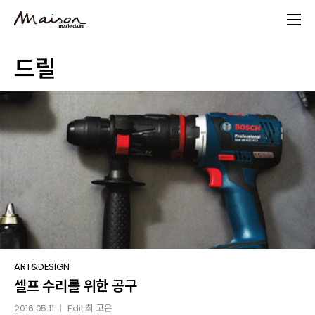
Skip
to
main
드릴
content
셀프
ART&DESIGN
셀프 수리를 위한 공구
수리를
위한
2016.05.11
Edit
최 고은
│