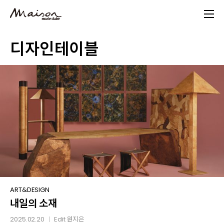
Skip
to
main
디자인테이블
content
내일의
ART&DESIGN
내일의 소재
소재
2025.02.20
Edit
원지은
│