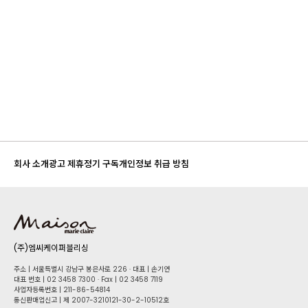
회사 소개
광고 제휴
정기 구독
개인정보 취급 방침
(주)엠씨케이퍼블리싱
주소 | 서울특별시 강남구 봉은사로 226 · 대표 | 손기연
대표 번호 | 02 34​58 7300 · Fax | 02 34​58 7119
사업자등록번호 | 211-86-5​4814
통신판매업신고 | 제 2007-3210121-30-2-10512호