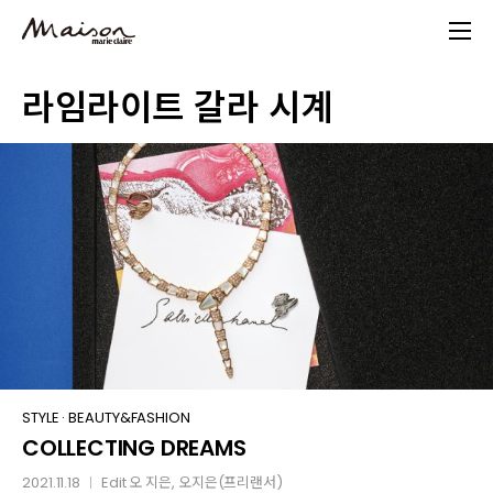
Skip
to
main
라임라이트 갈라 시계
content
COLLECTING
STYLE
·
BEAUTY&FASHION
COLLECTING DREAMS
DREAMS
2021.11.18
Edit
오 지은
, 오지은(프리랜서)
│