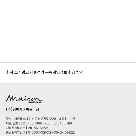
트리뷰
Tribú
회사 소개
광고 제휴
정기 구독
개인정보 취급 방침
(주)엠씨케이퍼블리싱
주소 | 서울특별시 강남구 봉은사로 226 · 대표 | 손기연
대표 번호 | 02 34​58 7300 · Fax | 02 34​58 7119
사업자등록번호 | 211-86-5​4814
통신판매업신고 | 제 2007-3210121-30-2-10512호