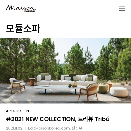
Skip
to
main
모듈소파
content
#2021
ART&DESIGN
#2021 NEW COLLECTION, 트리뷰 Tribú
NEW
COLLECTION,
2021.11.02
Edit
Maisonkorea.com
, 편집부
│