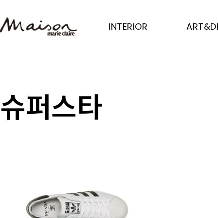
Skip
to
INTERIOR
ART&D
main
content
슈퍼스타