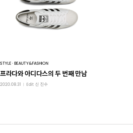
프라다와
STYLE
·
BEAUTY&FASHION
아디다스의
프라다와 아디다스의 두 번째 만남
두
2020.08.31
Edit
신 진수
│
번째
만남