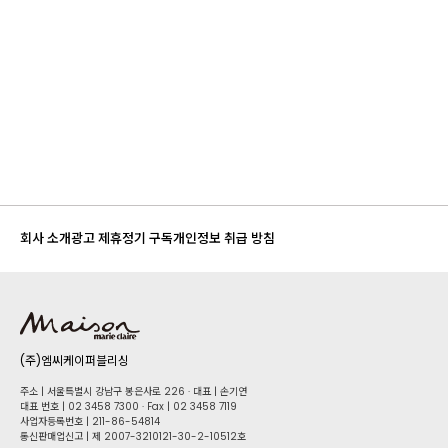
회사 소개
광고 제휴
정기 구독
개인정보 취급 방침
(주)엠씨케이퍼블리싱
주소 | 서울특별시 강남구 봉은사로 226 · 대표 | 손기연
대표 번호 | 02 34​58 7300 · Fax | 02 34​58 7119
사업자등록번호 | 211-86-5​4814
통신판매업신고 | 제 2007-3210121-30-2-10512호