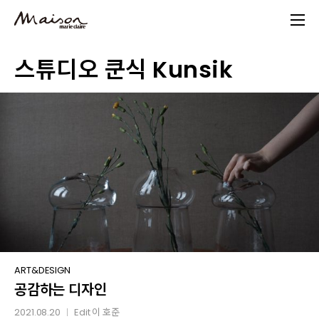
Skip
to
main
스튜디오 쿤식 Kunsik
content
공감하는
ART&DESIGN
공감하는 디자인
디자인
2021.08.20
Edit
이 호준
│