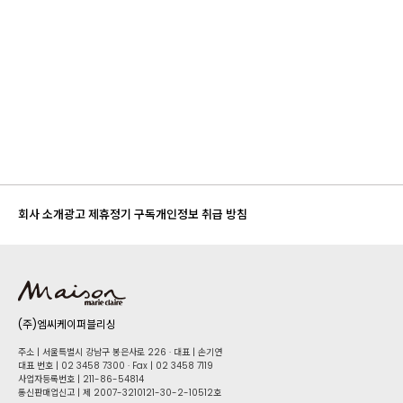
회사 소개
광고 제휴
정기 구독
개인정보 취급 방침
(주)엠씨케이퍼블리싱
주소 | 서울특별시 강남구 봉은사로 226 · 대표 | 손기연
대표 번호 | 02 34​58 7300 · Fax | 02 34​58 7119
사업자등록번호 | 211-86-5​4814
통신판매업신고 | 제 2007-3210121-30-2-10512호