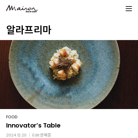
Skip
to
main
알라프리마
content
Innovator’s
FOOD
Innovator’s Table
Table
2024.12.20
Edit
문혜준
│