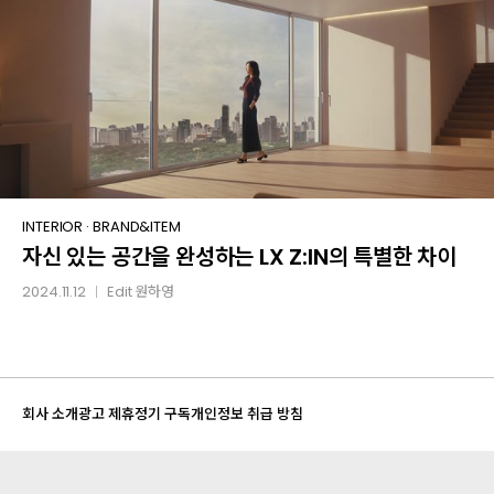
Z:IN
자신
INTERIOR
·
BRAND&ITEM
자신 있는 공간을 완성하는 LX Z:IN의 특별한 차이
있는
공간을
2024.11.12
Edit
원하영
│
완성하는
LX
Z:IN의
특별한
회사 소개
광고 제휴
정기 구독
개인정보 취급 방침
차이