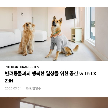
위한
LX
Z:IN
여름
인테리어
팁
반려동물과의
INTERIOR
·
BRAND&ITEM
반려동물과의 행복한 일상을 위한 공간 with LX
행복한
일상을
Z:IN
위한
2025.03.04
Edit
변영주
│
공간
with
LX