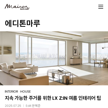
Skip
to
main
에디톤마루
content
지속
INTERIOR
·
HOUSE
지속 가능한 주거를 위한 LX Z:IN 여름 인테리어 팁
가능한
주거를
2025.07.25
Edit
문혜준
│