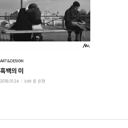
흑백의
ART&DESIGN
미
흑백의 미
2018.01.24
Edit
문 은정
│