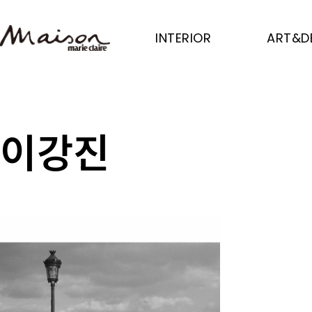
Skip
to
INTERIOR
ART&D
main
content
이강진