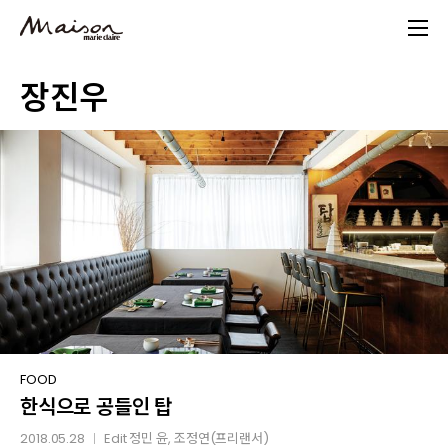
Skip
to
main
장진우
content
한식으로
FOOD
한식으로 공들인 탑
공들인
탑
2018.05.28
Edit
정민 윤
, 조정연(프리랜서)
│