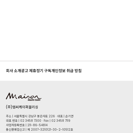
회사 소개
광고 제휴
정기 구독
개인정보 취급 방침
(주)엠씨케이퍼블리싱
주소 | 서울특별시 강남구 봉은사로 226 · 대표 | 손기연
대표 번호 | 02 34​58 7300 · Fax | 02 34​58 7119
사업자등록번호 | 211-86-5​4814
통신판매업신고 | 제 2007-3210121-30-2-10512호