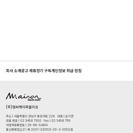
회사 소개
광고 제휴
정기 구독
개인정보 취급 방침
(주)엠씨케이퍼블리싱
주소 | 서울특별시 강남구 봉은사로 226 · 대표 | 손기연
대표 번호 | 02 34​58 7300 · Fax | 02 34​58 7119
사업자등록번호 | 211-86-5​4814
통신판매업신고 | 제 2007-3210121-30-2-10512호