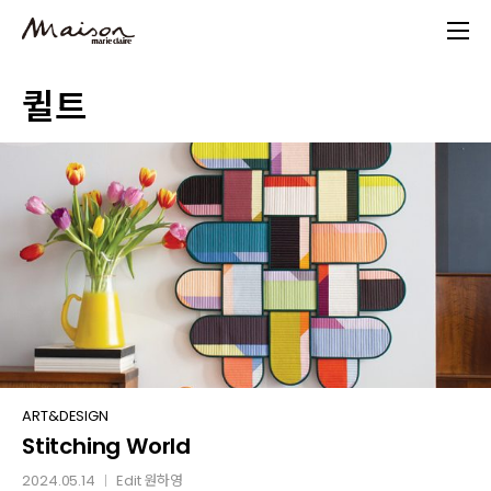
Skip
to
main
퀼트
content
Stitching
ART&DESIGN
Stitching World
World
2024.05.14
Edit
원하영
│