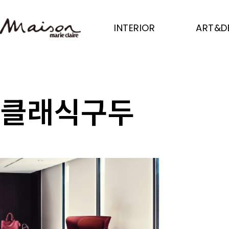
Skip
to
INTERIOR
ART&D
main
content
클래식구두