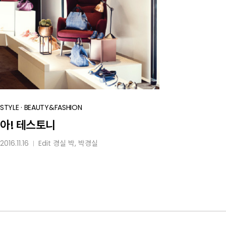
아!
STYLE
·
BEAUTY&FASHION
테스토니
아! 테스토니
2016.11.16
Edit
경실 박
, 박경실
│