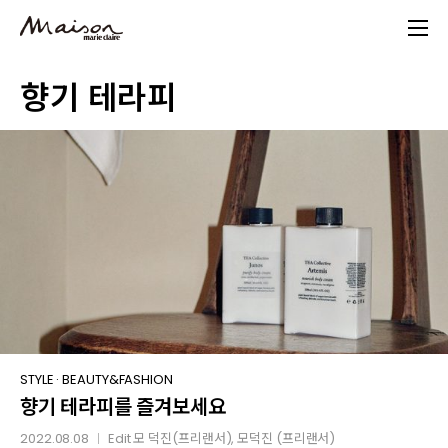
Skip
to
main
향기 테라피
content
향기
STYLE
·
BEAUTY&FASHION
향기 테라피를 즐겨보세요
테라피를
즐겨보세요
2022.08.08
Edit
모 덕진(프리랜서)
, 모덕진 (프리랜서)
│