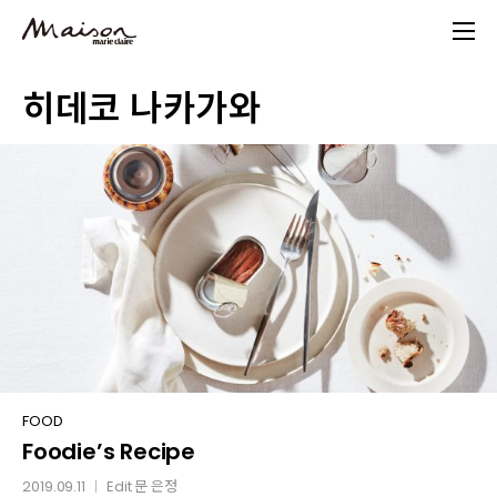
Skip
to
main
히데코 나카가와
content
Foodie’s
FOOD
Foodie’s Recipe
Recipe
2019.09.11
Edit
문 은정
│