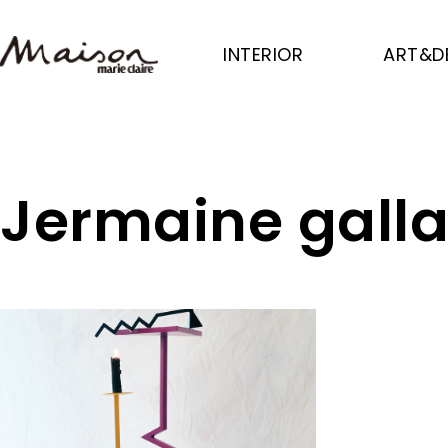
Skip
to
INTERIOR
ART&D
main
content
Jermaine gall