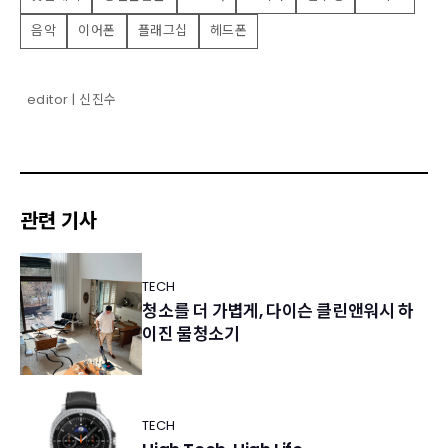
음악
이어폰
플래그십
헤드폰
editor | 신진수
관련 기사
TECH
청소를 더 가볍게, 다이슨 클린앤워시 하
이진 물청소기
TECH