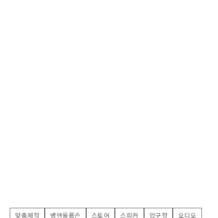
맞춤제작
뱅앤올룹슨
스토어
스피커
압구정
오디오