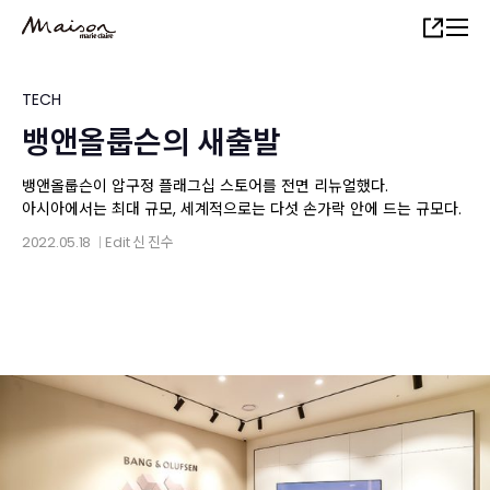
Skip
Share
to
main
content
TECH
뱅앤올룹슨의 새출발
뱅앤올룹슨이 압구정 플래그십 스토어를 전면 리뉴얼했다.
아시아에서는 최대 규모, 세계적으로는 다섯 손가락 안에 드는 규모다.
2022.05.18
Edit
신 진수
│