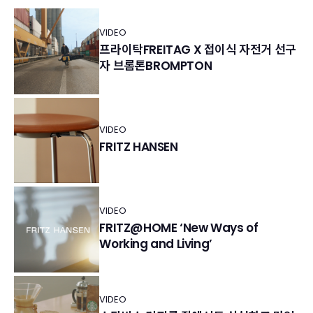
VIDEO
프라이탁FREITAG X 접이식 자전거 선구
자 브롬톤BROMPTON
VIDEO
FRITZ HANSEN
VIDEO
FRITZ@HOME ‘New Ways of
Working and Living’
VIDEO