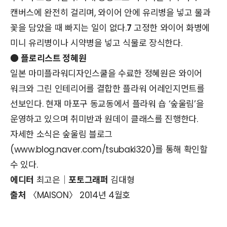
캔버스에 완전히 걸리며, 와이어 안에 유리병을 넣고 물과
꽃을 담았을 때 빠지는 일이 없다.
7
고정한 와이어 화병에
미니 유리병이나 시약병을 넣고 식물로 장식한다.
●
플로리스트 정혜원
일본 마미플라워디자인스쿨을 수료한 정혜원은 와이어
워크와 그린 인테리어를 결합한 플라워 어레인지먼트를
선보인다. 현재 마포구 동교동에서 플라워 숍 ‘숲울림’을
운영하고 있으며 취미반과 원데이 클래스를 진행한다.
자세한 소식은 숲울림 블로그
(www.blog.naver.com/tsubaki320)를 통해 확인할
수 있다.
에디터
최고은│
포토그래퍼
김대형
출처
〈MAISON〉 2014년 4월호