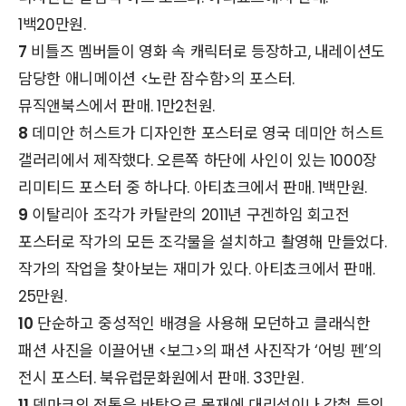
1백20만원.
7
비틀즈 멤버들이 영화 속 캐릭터로 등장하고, 내레이션도
담당한 애니메이션 <노란 잠수함>의 포스터.
뮤직앤북스에서 판매. 1만2천원.
8
데미안 허스트가 디자인한 포스터로 영국 데미안 허스트
갤러리에서 제작했다. 오른쪽 하단에 사인이 있는 1000장
리미티드 포스터 중 하나다. 아티쵸크에서 판매. 1백만원.
9
이탈리아 조각가 카탈란의 2011년 구겐하임 회고전
포스터로 작가의 모든 조각물을 설치하고 촬영해 만들었다.
작가의 작업을 찾아보는 재미가 있다. 아티쵸크에서 판매.
25만원.
10
단순하고 중성적인 배경을 사용해 모던하고 클래식한
패션 사진을 이끌어낸 <보그>의 패션 사진작가 ‘어빙 펜’의
전시 포스터. 북유럽문화원에서 판매. 33만원.
11
덴마크의 전통을 바탕으로 목재에 대리석이나 강철 등의