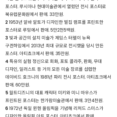
포스터. 루시아나 현대미술관에서 열렸던 전시 포스터로
북유럽문화원에서 판매. 33만원.
2
1953년 알바 알토가 디자인한 벌집 램프를 프린트한
포스터로 루밍에서 판매. 5만2천5백원.
3
빛과 공간의 설치 미술가 제임스 터렐이 뉴욕
구겐하임에서 2013년 최대 규모로 전시했을 당시 만든
포스터. 아티쵸크에서 판매. 35만원.
4
특유의 실험 정신으로 회화, 포토 콜라주, 판화, 무대
디자인, 일러스트 등 거의 모든 미술 장르를 섭렵한
데이비드 호크니의 1981년 파리 전시 포스터. 아티쵸크에서
판매. 60만원.
5
월트디즈니의 대표 캐릭터 미키와 미니 마우스가
프린트된 포스터는 한가람미술관에서 판매. 3만4천원.
6
1972년 독일 뮌헨 올림픽을 기념해 리처드 스미스가
디자인한 올림픽 아트 포스터. 아티쵸크에서 판매.