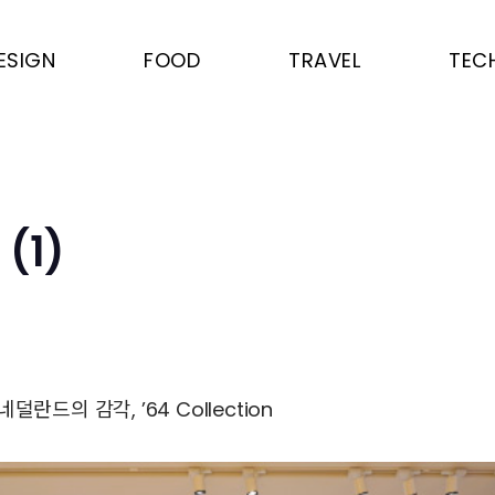
ESIGN
FOOD
TRAVEL
TEC
(1)
란드의 감각, ’64 Collection