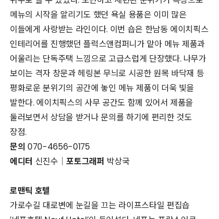
메뉴의 시작을 알리기도 했던 욕실 용품은 이미 많은
이들에게 사랑받는 라인이다. 이번 숍은 한남동 에이치픽스
인테리어를 진행했던 플럭스앤컴퍼니가 맡아 메뉴 제품과
어울리는 단독주택 느낌으로 고급스럽게 단장했다. 나무가
보이는 격자 창문과 헤링본 무늬로 시공한 원목 바닥재 등
평화로운 분위기의 공간에 놓인 메뉴 제품이 더욱 빛을
발한다. 에이치픽스의 사무 공간도 함께 있어서 제품을
둘러보면서 상담을 받거나 문의를 하기에 편리한 것도
장점.
문의
070-4656-0175
에디터
신진수│
포토그래퍼
박상국
로맨틱 호텔
가로수길 대로변에 눈길을 끄는 라이프스타일 편집숍