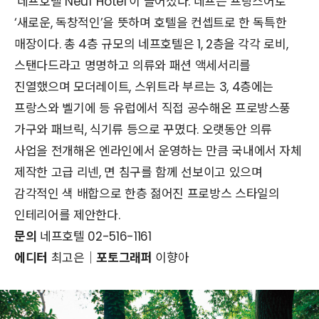
’네프호텔 Neuf Hotel’이 들어섰다. 네프는 프랑스어로
‘새로운, 독창적인’을 뜻하며 호텔을 컨셉트로 한 독특한
매장이다. 총 4층 규모의 네프호텔은 1, 2층을 각각 로비,
스탠다드라고 명명하고 의류와 패션 액세서리를
진열했으며 모더레이트, 스위트라 부르는 3, 4층에는
프랑스와 벨기에 등 유럽에서 직접 공수해온 프로방스풍
가구와 패브릭, 식기류 등으로 꾸몄다. 오랫동안 의류
사업을 전개해온 엔라인에서 운영하는 만큼 국내에서 자체
제작한 고급 리넨, 면 침구를 함께 선보이고 있으며
감각적인 색 배합으로 한층 젊어진 프로방스 스타일의
인테리어를 제안한다.
문의
네프호텔 02-516-1161
에디터
최고은│
포토그래퍼
이향아