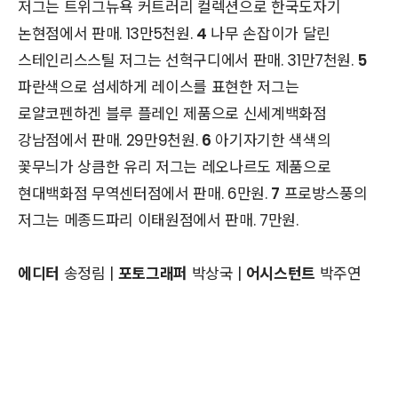
저그는 트위그뉴욕 커트러리 컬렉션으로 한국도자기
논현점에서 판매. 13만5천원.
4
나무 손잡이가 달린
스테인리스스틸 저그는 선혁구디에서 판매. 31만7천원.
5
파란색으로 섬세하게 레이스를 표현한 저그는
로얄코펜하겐 블루 플레인 제품으로 신세계백화점
강남점에서 판매. 29만9천원.
6
아기자기한 색색의
꽃무늬가 상큼한 유리 저그는 레오나르도 제품으로
현대백화점 무역센터점에서 판매. 6만원.
7
프로방스풍의
저그는 메종드파리 이태원점에서 판매. 7만원.
에디터
송정림 |
포토그래퍼
박상국 |
어시스턴트
박주연