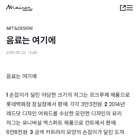
Skip
Share
to
main
content
ART&DESIGN
음료는 여기에
2015.05.22
Edit
│
음료는 여기에
1
손잡이가 달린 아담한 크기의 저그는 르크루제 제품으로
롯데백화점 잠실점에서 판매. 각각 3만3천원.
2
2014년
레드닷 디자인 어워드를 수상한 모던한 디자인의 유리
저그는 유니버설 엑스퍼트 제품으로 칸트에서 판매.
6만8천원.
3
금색 커트러리 모양의 손잡이가 달린 도자