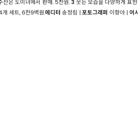
잔은 도미녀에서 판매. 5천원.
3
웃는 모습을 다양하게 표현
개 세트, 6천9백원.
에디터
송정림 |
포토그래퍼
이향아 |
어