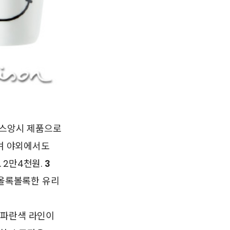
사스앙시 제품으로
며 야외에서도
 2만4천원.
3
올록볼록한 유리
파란색 라인이