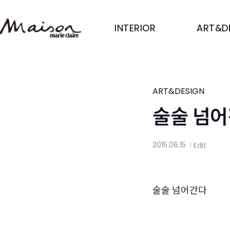
Skip
to
INTERIOR
ART&D
main
content
ART&DESIGN
술술 넘
2015.06.15
Edit
│
술술 넘어간다