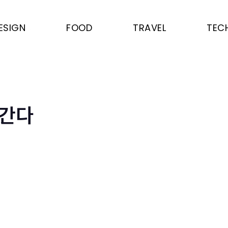
ESIGN
FOOD
TRAVEL
TEC
어간다