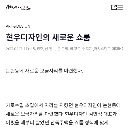
Skip
Share
to
main
content
ART&DESIGN
현우디자인의 새로운 쇼룸
2017.02.17
Edit
박명주
,
신 진수
,
문 은정
,
최 고은
, 원지은(어시스턴트 에디터)
│
논현동에 새로운 보금자리를 마련했다.
가로수길 초입에서 자리를 지켰던 현우디자인이 논현동에
새로운 보금자리를 마련했다. 현우디자인 김민정 대표가
어렸을 때부터 살았던 단독주택을 쇼룸 형식에 맞게