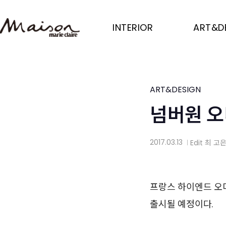
Skip
to
INTERIOR
ART&D
main
content
ART&DESIGN
넘버원 
2017.03.13
Edit
최 고
│
프랑스 하이엔드 오디오
출시될 예정이다.