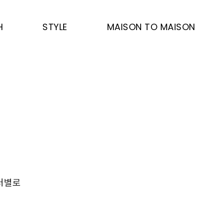
H
STYLE
MAISON TO MAISON
컬러별로