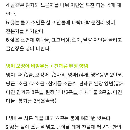
4
달걀은 흰자와 노른자를 나눠 지단을 부친 다음 곱게 채
썬다.
5
끓는 물에 소면을 삶고 찬물에 바락바락 문질러 씻어
전분기를 제거한다.
6
삶은 소면에 취나물, 표고버섯, 오이, 달걀 지단을 올리고
꿀간장을 넣어 비빈다.
냉이 오징어 비빔우동 + 견과류 된장 양념
냉이 1과1/2줌, 오징어 1/2마리, 양파1/4개, 생우동면 2인분,
당근 · 소금 · 깨소금 · 참기름 조금씩, 견과류 된장 양념(굵게
다진 견과류 3큰술, 된장 1과1/2큰술, 다시마물 2큰술, 다진
마늘 · 참기름 2작은술씩)
1
냉이는 시든 잎을 떼고 흐르는 물에 여러 번 씻는다.
2
끓는 물에 소금을 넣고 냉이를 데쳐 찬물에 헹군다. 한입