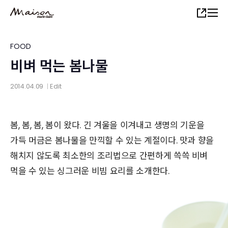
Skip
Share
to
main
content
FOOD
비벼 먹는 봄나물
2014.04.09
Edit
│
봄, 봄, 봄, 봄이 왔다. 긴 겨울을 이겨내고 생명의 기운을
가득 머금은 봄나물을 만끽할 수 있는 계절이다. 맛과 향을
해치지 않도록 최소한의 조리법으로 간편하게 쓱쓱 비벼
먹을 수 있는 싱그러운 비빔 요리를 소개한다.