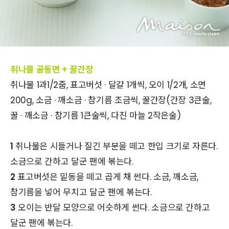
취나물 골동면 + 꿀간장
취나물 1과1/2줌, 표고버섯 · 달걀 1개씩, 오이 1/2개, 소면
200g, 소금 · 깨소금 · 참기름 조금씩, 꿀간장(간장 3큰술,
꿀 · 깨소금 · 참기름 1큰술씩, 다진 마늘 2작은술)
1
취나물은 시들거나 질긴 부분을 떼고 한입 크기로 자른다.
소금으로 간하고 달군 팬에 볶는다.
2
표고버섯은 밑동을 떼고 곱게 채 썬다. 소금, 깨소금,
참기름을 넣어 무치고 달군 팬에 볶는다.
3
오이는 반달 모양으로 어슷하게 썬다. 소금으로 간하고
달군 팬에 볶는다.