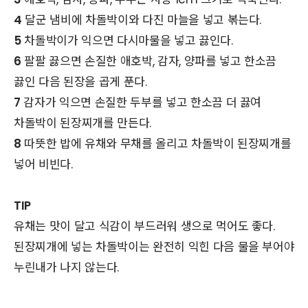
4
달군 냄비에 차돌박이와 다진 마늘을 넣고 볶는다.
5
차돌박이가 익으면 다시마물을 넣고 끓인다.
6
팔팔 끓으면 손질한 애호박, 감자, 양파를 넣고 한소끔
끓인 다음 된장을 곱게 푼다.
7
감자가 익으면 손질한 두부를 넣고 한소끔 더 끓여
차돌박이 된장찌개를 만든다.
8
따뜻한 밥에 유채와 무채를 올리고 차돌박이 된장찌개를
넣어 비빈다.
TIP
유채는 맛이 달고 식감이 부드러워 생으로 먹어도 좋다.
된장찌개에 넣는 차돌박이는 완전히 익힌 다음 물을 부어야
누린내가 나지 않는다.