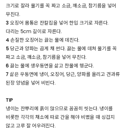
크기로 잘라 물기를 꼭 짜고 소금, 깨소금, 참기름을 넣어
무친다.
3
오징어 몸통은 잔칼집을 넣어 한입 크기로 자른다.
다리는 5cm 길이로 자른다.
4
손질한 오징어는 끓는 물에 데친다.
5
당근과 양파는 곱게 채 썬다. 끓는 물에 데쳐 물기를 꼭
짜고 소금, 깨소금, 참기름을 넣어 무친다.
6
끓는 물에 생우동면을 삶고 찬물에 헹군다.
7
삶은 우동면에 냉이, 오징어, 당근, 양파를 올리고 견과류
된장 양념을 넣어 비빈다.
TIP
냉이는 잔뿌리에 흙이 많으므로 꼼꼼히 씻는다. 냉이를
비롯한 각각의 채소에 따로 간을 해야 비볐을 때 싱겁지
않고 고루 잘 어우러진다.