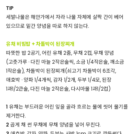
TIP
세발나물은 해안가에서 자라 나물 자체에 살짝 간이 베어
있으므로 밑간 양념을 따로 하지 않는다.
유채 비빔밥 + 차돌박이 된장찌개
따뜻한 밥 2공기, 어린 유채 2줌, 무채 2컵, 무채 양념
(고춧가루 · 다진 마늘 2작은술씩, 소금 1/4작은술, 깨소금
1작은술), 차돌박이 된장찌개(쇠고기 차돌박이 6조각,
애호박 · 양파 1/4개씩, 감자 1/2개, 두부 1/4모, 된장
1과1/2큰술, 다진 마늘 2작은술, 다시마물 1과1/2컵)
1
유채는 부드러운 어린 잎을 골라 흐르는 물에 씻어 물기를
제거한다.
2
곱게 채 썬 무채에 무채 양념을 넣어 무친다.
3
애호박, 감자, 양파, 두부는 사방 1cm 크기로 깍둑썬다.