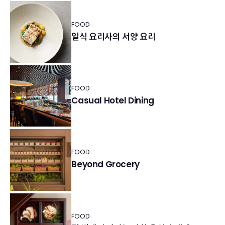
FOOD
일식 요리사의 서양 요리
FOOD
Casual Hotel Dining
FOOD
Beyond Grocery
FOOD