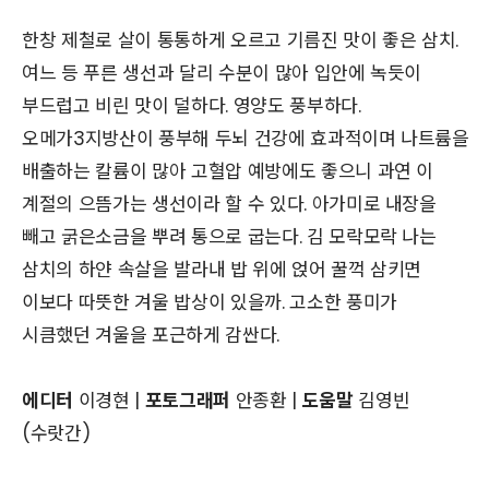
한창 제철로 살이 통통하게 오르고 기름진 맛이 좋은 삼치.
여느 등 푸른 생선과 달리 수분이 많아 입안에 녹듯이
부드럽고 비린 맛이 덜하다. 영양도 풍부하다.
오메가3지방산이 풍부해 두뇌 건강에 효과적이며 나트륨을
배출하는 칼륨이 많아 고혈압 예방에도 좋으니 과연 이
계절의 으뜸가는 생선이라 할 수 있다. 아가미로 내장을
빼고 굵은소금을 뿌려 통으로 굽는다. 김 모락모락 나는
삼치의 하얀 속살을 발라내 밥 위에 얹어 꿀꺽 삼키면
이보다 따뜻한 겨울 밥상이 있을까. 고소한 풍미가
시큼했던 겨울을 포근하게 감싼다.
에디터
이경현 |
포토그래퍼
안종환 |
도움말
김영빈
(수랏간)