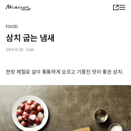
Skip
Share
to
main
content
FOOD
삼치 굽는 냄새
2014.12.30
Edit
│
한창 제철로 살이 통통하게 오르고 기름진 맛이 좋은 삼치.