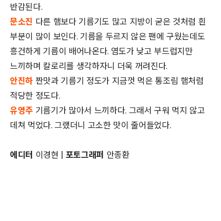
반감된다.
문소진
다른 햄보다 기름기도 많고 지방이 굳은 것처럼 흰
부분이 많이 보인다. 기름을 두르지 않은 팬에 구웠는데도
흥건하게 기름이 배어나온다. 염도가 낮고 부드럽지만
느끼하며 칼로리를 생각하자니 더욱 꺼려진다.
안진하
짠맛과 기름기 정도가 지금껏 먹은 통조림 햄처럼
적당한 정도다.
유영주
기름기가 많아서 느끼하다. 그래서 구워 먹지 않고
데쳐 먹었다. 그랬더니 고소한 맛이 줄어들었다.
에디터
이경현 |
포토그래퍼
안종환