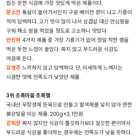
씹는 듯한 식감에 가장 맛있게 먹은 제품이다.
문소진
통살이 들어가서인지 구운 베이컨 향이 나고 기름이
적어 담백하다. 고기 맛이 많이 나서 삼겹살 대신 안심팜을
구워 채소 쌈을 먹었을 정도로 고소하니 맛있다.
안진하
4가지 제품 중 가장 기름기가 없어 정말 착한 햄을
먹은 듯한 느낌이 들었다. 짜지 않고 부드러운 식감도
마음에 든다.
유영주
느끼하지 않고 담백하다. 단, 미세하게 느껴지는
시큼한 맛에 만족도가 낮았던 제품.
3위 초록마을 초록햄
국내산 무항생제 돈육으로 만들고 발색제를 넣지 않아 연한
붉은빛을 띠는 제품. 200g×3, 1만원.
강희정
짜지 않지만 식감이 쫄깃하기보다 질깃한 편이여서
부드러운 식감을 좋아하는 경우에는 만족도가 낮을 듯하다.