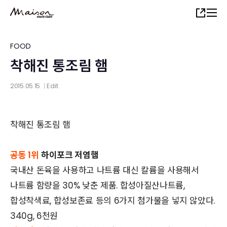
Skip
Share
to
main
content
FOOD
착해진 통조림 햄
2015.05.15
Edit
│
착해진 통조림 햄
공동 1위
하이포크 저염햄
국내산 돈육을 사용하고 나트륨 대신 칼륨을 사용해서
나트륨 함량을 30% 낮춘 제품. 합성아질산나트륨,
합성착색료, 합성보존료 등의 6가지 첨가물을 넣지 않았다.
340g, 6천원