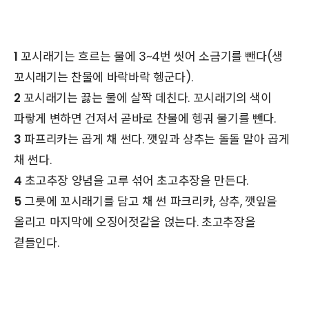
1
꼬시래기는 흐르는 물에 3~4번 씻어 소금기를 뺀다(생
꼬시래기는 찬물에 바락바락 헹군다).
2
꼬시래기는 끓는 물에 살짝 데친다. 꼬시래기의 색이
파랗게 변하면 건져서 곧바로 찬물에 헹궈 물기를 뺀다.
3
파프리카는 곱게 채 썬다. 깻잎과 상추는 돌돌 말아 곱게
채 썬다.
4
초고추장 양념을 고루 섞어 초고추장을 만든다.
5
그릇에 꼬시래기를 담고 채 썬 파크리카, 상추, 깻잎을
올리고 마지막에 오징어젓갈을 얹는다. 초고추장을
곁들인다.