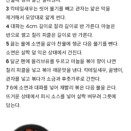
3
칵테일새우는 씻어 물기를 빼고 관자는 얇은 막을
제거해서 모양대로 얇게 썬다.
4
대파는 4cm 길이로 잘라 길이로 반 가른다. 마늘은
반으로 썰고 칠리 피클은 길이로 반 가른다.
5
끓는 물에 소면을 삶아 찬물에 헹군 다음 물기를 뺀다.
소면은 살짝 덜 익은 상태에서 건진다.
6
달군 팬에 올리브유를 두르고 마늘을 볶아 향이 나면
칠리 피클을 넣고 볶아 매운맛을 낸다. 칵테일새우, 골뱅이,
관자를 넣고 볶다가 소금과 후춧가루로 간한다.
7
6에 소면과 대파를 넣어 재빨리 볶은 다음 불을 끈다.
뜨거운 상태에서 피시 소스를 넣어 살짝 버무려 그릇에
담는다.