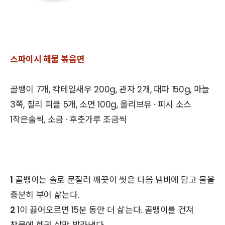
스파이시 해물 볶음면
골뱅이 7개, 칵테일새우 200g, 관자 2개, 대파 150g, 마늘
3쪽, 칠리 피클 5개, 소면 100g, 올리브유 · 피시 소스
1작은술씩, 소금 · 후춧가루 조금씩
1
골뱅이는 솔로 문질러 깨끗이 씻은 다음 냄비에 담고 물을
충분히 부어 삶는다.
2
1이 끓어오르면 15분 동안 더 삶는다. 골뱅이를 건져
찬물에 헹궈 살만 발라낸다.