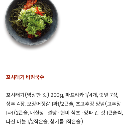
꼬시래기 비빔국수
꼬시래기(염장한 것) 200g, 파프리카 1/4개, 깻잎 7장,
상추 4장, 오징어젓갈 1과1/2큰술, 초고추장 양념(고추장
1과1/2큰술, 매실청 · 설탕 · 현미 식초 · 양파 간 것 1큰술씩,
다진 마늘 1/2작은술, 참기름 1작은술)