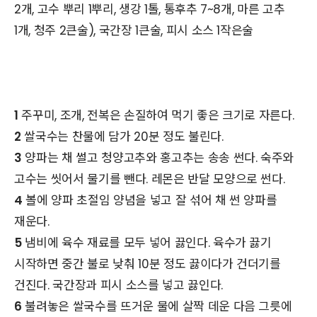
2개, 고수 뿌리 1뿌리, 생강 1톨, 통후추 7~8개, 마른 고추
1개, 청주 2큰술), 국간장 1큰술, 피시 소스 1작은술
1
주꾸미, 조개, 전복은 손질하여 먹기 좋은 크기로 자른다.
2
쌀국수는 찬물에 담가 20분 정도 불린다.
3
양파는 채 썰고 청양고추와 홍고추는 송송 썬다. 숙주와
고수는 씻어서 물기를 뺀다. 레몬은 반달 모양으로 썬다.
4
볼에 양파 초절임 양념을 넣고 잘 섞어 채 썬 양파를
재운다.
5
냄비에 육수 재료를 모두 넣어 끓인다. 육수가 끓기
시작하면 중간 불로 낮춰 10분 정도 끓이다가 건더기를
건진다. 국간장과 피시 소스를 넣고 끓인다.
6
불려놓은 쌀국수를 뜨거운 물에 살짝 데운 다음 그릇에