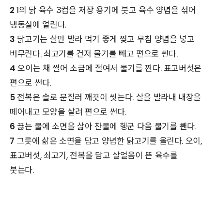
2
1의 닭 육수 3컵을 저장 용기에 붓고 육수 양념을 섞어
냉동실에 얼린다.
3
닭고기는 살만 발라 먹기 좋게 찢고 무침 양념을 넣고
버무린다. 쇠고기를 건져 물기를 빼고 편으로 썬다.
4
오이는 채 썰어 소금에 절여서 물기를 짠다. 표고버섯은
편으로 썬다.
5
전복은 솔로 문질러 깨끗이 씻는다. 살을 발라내 내장을
떼어내고 모양을 살려 편으로 썬다.
6
끓는 물에 소면을 삶아 찬물에 헹군 다음 물기를 뺀다.
7
그릇에 삶은 소면을 담고 양념한 닭고기를 올린다. 오이,
표고버섯, 쇠고기, 전복을 담고 살얼음이 뜬 육수를
붓는다.