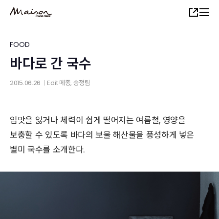
Skip
Share
to
main
content
FOOD
바다로 간 국수
2015.06.26
Edit
메종
, 송정림
│
입맛을 잃거나 체력이 쉽게 떨어지는 여름철, 영양을
보충할 수 있도록 바다의 보물 해산물을 풍성하게 넣은
별미 국수를 소개한다.