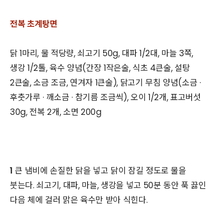
전복 초계탕면
닭 1마리, 물 적당량, 쇠고기 50g, 대파 1/2대, 마늘 3쪽,
생강 1/2톨, 육수 양념(간장 1작은술, 식초 4큰술, 설탕
2큰술, 소금 조금, 연겨자 1큰술), 닭고기 무침 양념(소금 ·
후춧가루 · 깨소금 · 참기름 조금씩), 오이 1/2개, 표고버섯
30g, 전복 2개, 소면 200g
1
큰 냄비에 손질한 닭을 넣고 닭이 잠길 정도로 물을
붓는다. 쇠고기, 대파, 마늘, 생강을 넣고 50분 동안 푹 끓인
다음 체에 걸러 맑은 육수만 받아 식힌다.