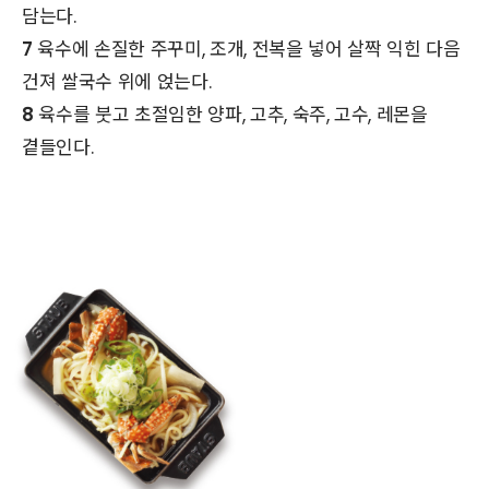
담는다.
7
육수에 손질한 주꾸미, 조개, 전복을 넣어 살짝 익힌 다음
건져 쌀국수 위에 얹는다.
8
육수를 붓고 초절임한 양파, 고추, 숙주, 고수, 레몬을
곁들인다.