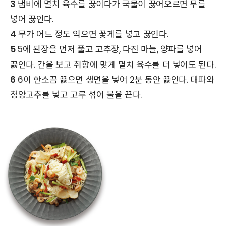
3
냄비에 멸치 육수를 끓이다가 국물이 끓어오르면 무를
넣어 끓인다.
4
무가 어느 정도 익으면 꽃게를 넣고 끓인다.
5
5에 된장을 먼저 풀고 고추장, 다진 마늘, 양파를 넣어
끓인다. 간을 보고 취향에 맞게 멸치 육수를 더 넣어도 된다.
6
6이 한소끔 끓으면 생면을 넣어 2분 동안 끓인다. 대파와
청양고추를 넣고 고루 섞어 불을 끈다.