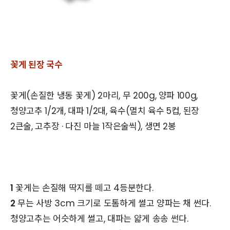
꽃게 된장 국수
꽃게(손질한 냉동 꽃게) 2마리, 무 200g, 양파 100g,
청양고추 1/2개, 대파 1/2대, 육수(멸치 육수 5컵, 된장
2큰술, 고추장 · 다진 마늘 1작은술씩), 생면 2봉
1
꽃게는 손질해 딱지를 떼고 4등분한다.
2
무는 사방 3cm 크기로 도톰하게 썰고 양파는 채 썬다.
청양고추는 어슷하게 썰고, 대파는 얇게 송송 썬다.