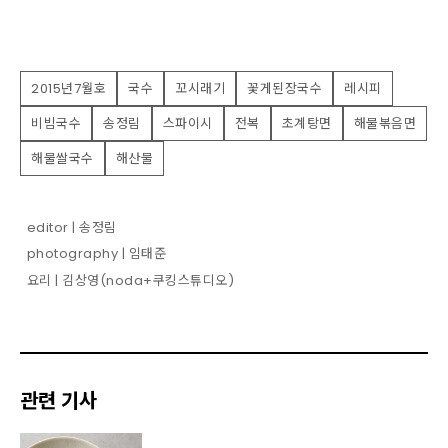
2015년7월호
국수
꼬시래기
꽃게된장국수
레시피
비빔국수
송정림
스파이시
전복
초계탕면
해물볶음면
해물쌀국수
해산물
editor | 송정림
photography | 임태준
요리 | 김상영(noda+쿠킹스튜디오)
관련 기사