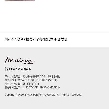
회사 소개
광고 제휴
정기 구독
개인정보 취급 방침
(주)엠씨케이퍼블리싱
주소 | 서울특별시 강남구 봉은사로 226 · 대표 | 손기연
대표 번호 | 02 34​58 7300 · Fax | 02 34​58 7119
사업자등록번호 | 211-86-5​4814
통신판매업신고 | 제 2007-3210121-30-2-10512호
Copyright © 2015 MCK Publishing Co. Ltd. All Rights Reserved.