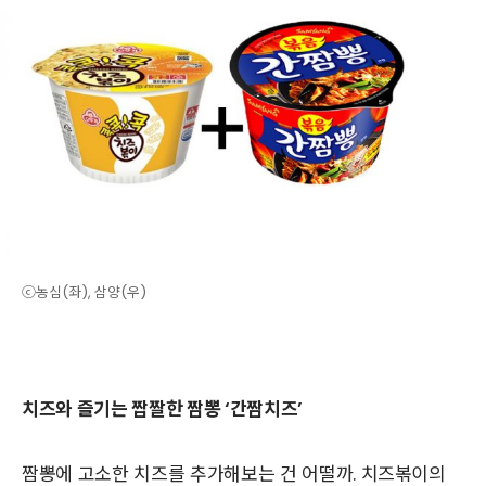
ⓒ농심(좌), 삼양(우)
치즈와 즐기는 짭짤한 짬뽕 ‘간짬치즈’
짬뽕에 고소한 치즈를 추가해보는 건 어떨까. 치즈볶이의