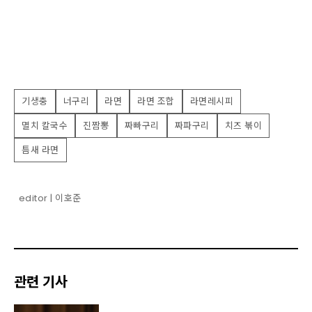
기생충
너구리
라면
라면 조합
라면레시피
멸치 칼국수
진짬뽕
짜빠구리
짜파구리
치즈 볶이
틈새 라면
editor | 이호준
관련 기사