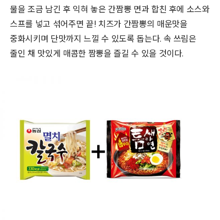
물을 조금 남긴 후 익혀 놓은 간짬뽕 면과 합친 후에 소스와
스프를 넣고 섞어주면 끝! 치즈가 간짬뽕의 매운맛을
중화시키며 단맛까지 느낄 수 있도록 돕는다. 속 쓰림은
줄인 채 맛있게 매콤한 짬뽕을 즐길 수 있을 것이다.