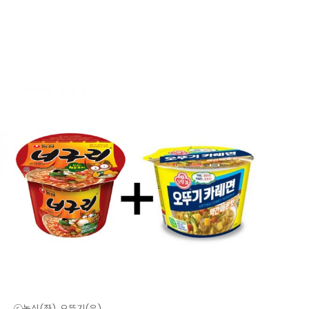
ⓒ농심(좌), 오뚜기(우)