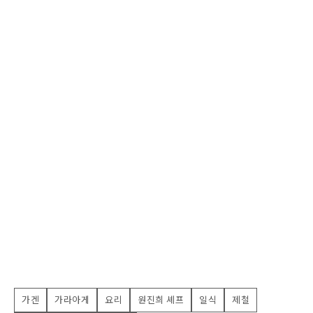
가겐
가라아게
요리
원진희 셰프
일식
제철