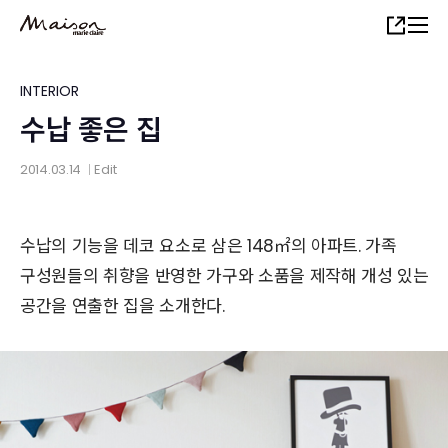
Skip
Share
to
main
content
INTERIOR
수납 좋은 집
2014.03.14
Edit
│
수납의 기능을 데코 요소로 삼은 148㎡의 아파트. 가족
구성원들의 취향을 반영한 가구와 소품을 제작해 개성 있는
공간을 연출한 집을 소개한다.