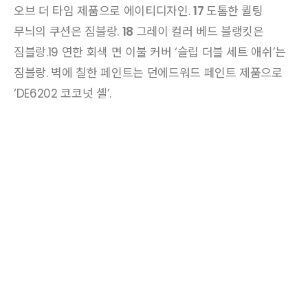
오브 더 타임 제품으로 에이티디자인.
17
도톰한 퀼팅
무늬의 쿠션은 짐블랑.
18
그레이 컬러 베드 블랭킷은
짐블랑.19 연한 회색 면 이불 커버 ‘슬립 더블 세트 애쉬’는
짐블랑. 벽에 칠한 페인트는 던에드워드 페인트 제품으로
‘DE6202 코코넛 셸’.