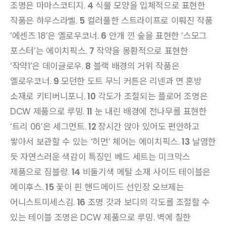
조명은 마마스코티지.
4
식물 모양을 입체적으로 표현한
작품은 하우스라벨.
5
컬러풀한 스트라이프로 이뤄진 작품
‘에센즈 18’은 옐로우코너.
6
안개 낀 숲을 표현한 ‘스모그
포스터’는 에이치픽스.
7
작약을 몽환적으로 표현한
‘작약1’은 데이글로우.
8
블랙 배경의 거위 작품은
옐로우코너.
9
모던한 도트 무늬 커튼은 리넨과 면 혼방
소재로 키티버니포니.
10
각도가 조절되는 플로어 조명은
DCW 제품으로 루밍.
11
눈 내린 배경에 전나무를 표현한
‘트리 06’은 세그먼트.
12
장시간 앉아 있어도 편안하고
쌓아서 보관할 수 있는 ‘허먼’ 체어는 에이치픽스.
13
날염한
듯 자연스러운 색감이 특징인 베드 세트는 미크막스
제품으로 짐블랑.
14
비둘기색 메탈 소재 사이드 테이블은
에이후스.
15
꽃이 핀 핸드메이드 선인장 오브제는
어니스트미세스김.
16
조명 갓과 보디의 각도를 조절할 수
있는 테이블 조명은 DCW 제품으로 루밍. 벽에 칠한