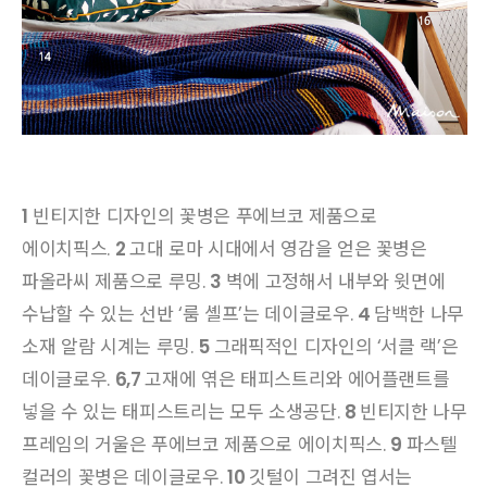
1
빈티지한 디자인의 꽃병은 푸에브코 제품으로
에이치픽스.
2
고대 로마 시대에서 영감을 얻은 꽃병은
파올라씨 제품으로 루밍.
3
벽에 고정해서 내부와 윗면에
수납할 수 있는 선반 ‘룸 셸프’는 데이글로우.
4
담백한 나무
소재 알람 시계는 루밍.
5
그래픽적인 디자인의 ‘서클 랙’은
데이글로우.
6,7
고재에 엮은 태피스트리와 에어플랜트를
넣을 수 있는 태피스트리는 모두 소생공단.
8
빈티지한 나무
프레임의 거울은 푸에브코 제품으로 에이치픽스.
9
파스텔
컬러의 꽃병은 데이글로우.
10
깃털이 그려진 엽서는