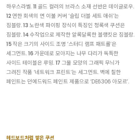
하우스라벨.
11
골드 컬러의 브라스 소재 선반은 데이글로우.
12
연한 회색의 면 이불 커버 ‘슬립 더블 세트 애쉬’는
짐블랑.
13
노란색 파이핑 장식이 특징인 청록색 쿠션은
짐블랑.
14
수작업으로 제작한 알록달록한 블랭킷은 짐블랑.
15
작은 크기의 사이드 조명 ‘스터디 램프 패트롤’은
세그먼트.
16
가운데로 모아지는 나무 다리가 독특한
사이드 테이블은 루밍.
17
그물 모양의 그래픽 무늬가
그려진 작품 ‘네트워크 프린트’는 세그먼트. 벽에 칠한
페인트는 던에드워드 페인트 제품으로 ‘DE6306 아모르’.
헤드보드처럼 쌓은 쿠션