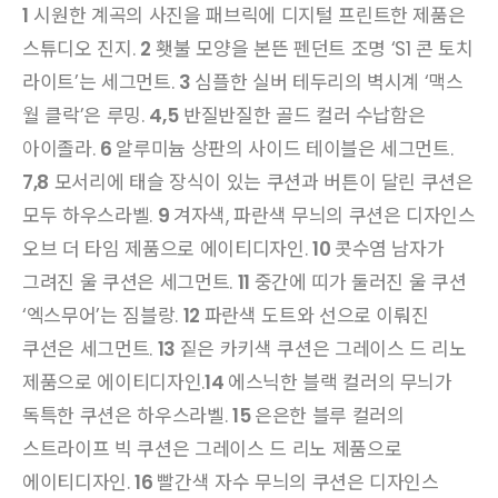
1
시원한 계곡의 사진을 패브릭에 디지털 프린트한 제품은
스튜디오 진지.
2
횃불 모양을 본뜬 펜던트 조명 ‘S1 콘 토치
라이트’는 세그먼트.
3
심플한 실버 테두리의 벽시계 ‘맥스
월 클락’은 루밍.
4,5
반질반질한 골드 컬러 수납함은
아이졸라.
6
알루미늄 상판의 사이드 테이블은 세그먼트.
7,8
모서리에 태슬 장식이 있는 쿠션과 버튼이 달린 쿠션은
모두 하우스라벨.
9
겨자색, 파란색 무늬의 쿠션은 디자인스
오브 더 타임 제품으로 에이티디자인.
10
콧수염 남자가
그려진 울 쿠션은 세그먼트.
11
중간에 띠가 둘러진 울 쿠션
‘엑스무어’는 짐블랑.
12
파란색 도트와 선으로 이뤄진
쿠션은 세그먼트.
13
짙은 카키색 쿠션은 그레이스 드 리노
제품으로 에이티디자인.
14
에스닉한 블랙 컬러의 무늬가
독특한 쿠션은 하우스라벨.
15
은은한 블루 컬러의
스트라이프 빅 쿠션은 그레이스 드 리노 제품으로
에이티디자인.
16
빨간색 자수 무늬의 쿠션은 디자인스