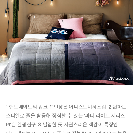
1
핸드메이드의 밍크 선인장은 어니스트미세스김.
2
원하는
스타일로 줄을 활용해 장식할 수 있는 ‘파티 라이트 시리즈
P1’은 일광전구.
3
날염한 듯 자연스러운 색감이 특징인