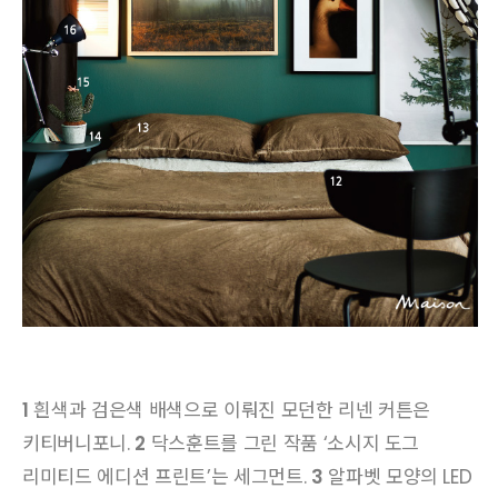
1
흰색과 검은색 배색으로 이뤄진 모던한 리넨 커튼은
키티버니포니.
2
닥스훈트를 그린 작품 ‘소시지 도그
리미티드 에디션 프린트’는 세그먼트.
3
알파벳 모양의 LED