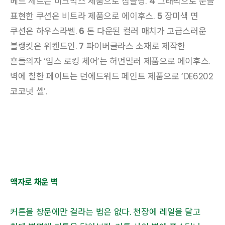
베드 세트는 미크막스 제품으로 짐블랑.
4
그래픽으로 눈을
표현한 쿠션은 비트라 제품으로 에이후스.
5
장미색 면
쿠션은 하우스라벨.
6
톤 다운된 컬러 매치가 고급스러운
블랭킷은 위켄드인.
7
파이버글라스 소재로 제작한
흔들의자 ‘임스 로킹 체어’는 허먼밀러 제품으로 에이후스.
벽에 칠한 페이트는 던에드워드 페인트 제품으로 ‘DE6202
코코넛 셸’.
액자로 채운 벽
커튼을 창문에만 걸라는 법은 없다. 천장에 레일을 달고