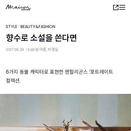
Skip
Share
to
main
content
STYLE
·
BEAUTY&FASHION
향수로 소설을 쓴다면
2017.09.29
Edit
권 아름
, 박경실
│
6가지 동물 캐릭터로 표현한 펜할리곤스 ‘포트레이트
컬렉션.